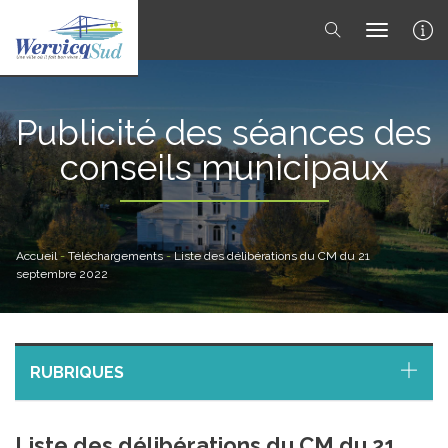
toggle 
Publicité des séances des
conseils municipaux
Accueil
-
Téléchargements
-
Liste des délibérations du CM du 21
septembre 2022
RUBRIQUES
Liste des délibérations du CM du 21