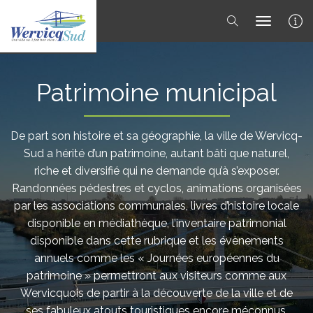
toggle 
Patrimoine municipal
De part son histoire et sa géographie, la ville de Wervicq-
Sud a hérité d’un patrimoine, autant bâti que naturel,
riche et diversifié qui ne demande qu’à s’exposer.
Randonnées pédestres et cyclos, animations organisées
par les associations communales, livres d’histoire locale
disponible en médiathèque, l’inventaire patrimonial
disponible dans cette rubrique et les évènements
annuels comme les « Journées européennes du
patrimoine » permettront aux visiteurs comme aux
Wervicquois de partir à la découverte de la ville et de
ses fabuleux atouts touristiques encore méconnus.