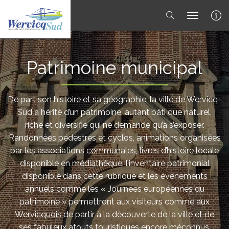
toggle 
Patrimoine municipal
De part son histoire et sa géographie, la ville de Wervicq-
Sud a hérité d’un patrimoine, autant bâti que naturel,
riche et diversifié qui ne demande qu’à s’exposer.
Randonnées pédestres et cyclos, animations organisées
par les associations communales, livres d’histoire locale
disponible en médiathèque, l’inventaire patrimonial
disponible dans cette rubrique et les évènements
annuels comme les « Journées européennes du
patrimoine » permettront aux visiteurs comme aux
Wervicquois de partir à la découverte de la ville et de
ses fabuleux atouts touristiques encore méconnus.