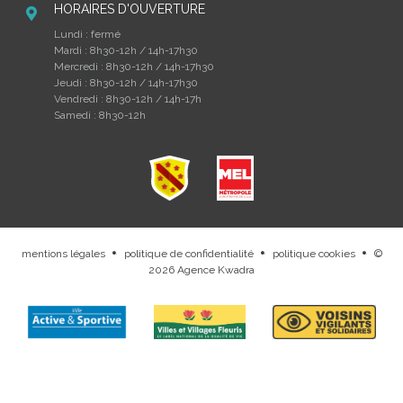
HORAIRES D'OUVERTURE
Lundi : fermé
Mardi : 8h30-12h / 14h-17h30
Mercredi : 8h30-12h / 14h-17h30
Jeudi : 8h30-12h / 14h-17h30
Vendredi : 8h30-12h / 14h-17h
Samedi : 8h30-12h
mentions légales
politique de confidentialité
politique cookies
©
.
.
.
2026
Agence Kwadra