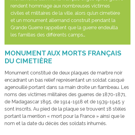
rendent hommage aux nombreuses victimes
civiles et militaires de la ville, alors qu’un cimetière
et un monument allemand construit pendant la
Grande Guerre rappellent que la guerre endeuilla
les familles des différents camps…
MONUMENT AUX MORTS FRANÇAIS
DU CIMETIÈRE
Monument constitué de deux plaques de marbre noir
encadrant un bas relief représentant un soldat casqué
agenouillé portant dans sa main droite un flambeau. Les
noms des victimes militaires des guerres de 1870-1871,
de Madagascar 1895, de 1914-1918 et de 1939-1945 y
sont inscrits. Au pied de la plaque se trouvent 18 stèles
portant la mention « mort pour la France » ainsi que le
nom et la date du décès des soldats inhumés.