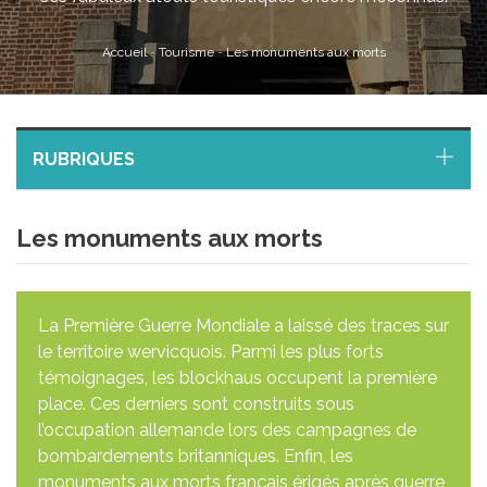
Accueil
-
Tourisme
-
Les monuments aux morts
RUBRIQUES
Les monuments aux morts
La Première Guerre Mondiale a laissé des traces sur
le territoire wervicquois. Parmi les plus forts
témoignages, les blockhaus occupent la première
place. Ces derniers sont construits sous
l’occupation allemande lors des campagnes de
bombardements britanniques. Enfin, les
monuments aux morts français érigés après guerre