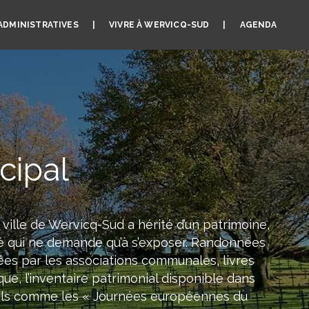
ADMINISTRATIVES
VIVRE À WERVICQ-SUD
AGENDA
cipal
 ville de Wervicq-Sud a hérité d’un patrimoine,
ifié qui ne demande qu’à s’exposer. Randonnées
ées par les associations communales, livres
ue, l’inventaire patrimonial disponible dans
els comme les « Journées européennes du