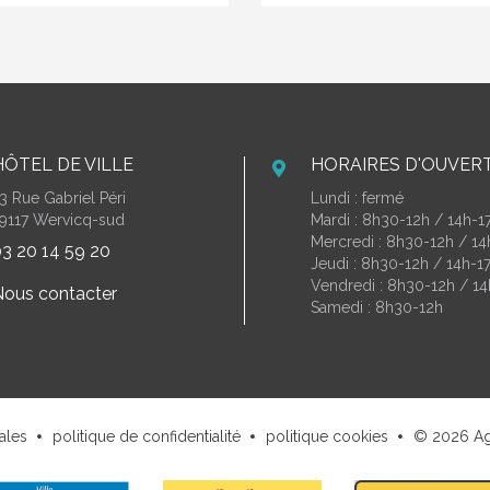
HÔTEL DE VILLE
HORAIRES D'OUVER
3 Rue Gabriel Péri
Lundi : fermé
9117 Wervicq-sud
Mardi : 8h30-12h / 14h-1
Mercredi : 8h30-12h / 1
3 20 14 59 20
Jeudi : 8h30-12h / 14h-1
Vendredi : 8h30-12h / 14
ous contacter
Samedi : 8h30-12h
ales
politique de confidentialité
politique cookies
© 2026
A
.
.
.