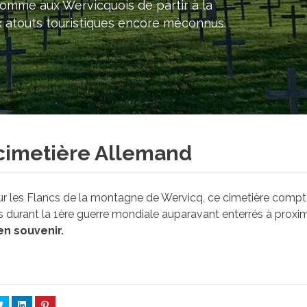
comme aux Wervicquois de partir à la
ux atouts touristiques encore méconnus.
cimetière Allemand
sur les Flancs de la montagne de Wervicq, ce cimetière comp
durant la 1ère guerre mondiale auparavant enterrés à proxim
en souvenir.