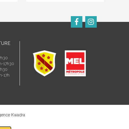
TURE
7h30
4h-17h30
7h30
h-17h
gence Kwadra