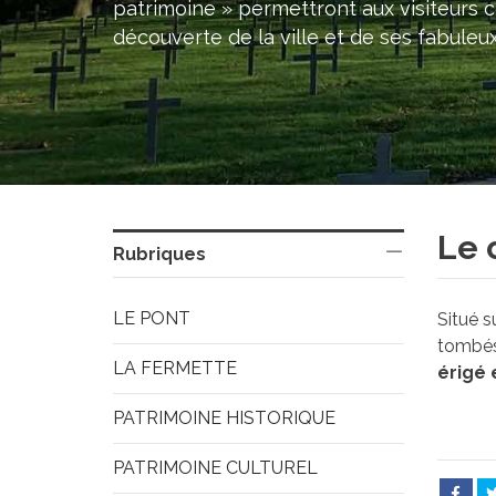
patrimoine » permettront aux visiteurs 
découverte de la ville et de ses fabule
Le 
Rubriques
LE PONT
Situé 
tombés 
LA FERMETTE
érigé 
PATRIMOINE HISTORIQUE
PATRIMOINE CULTUREL