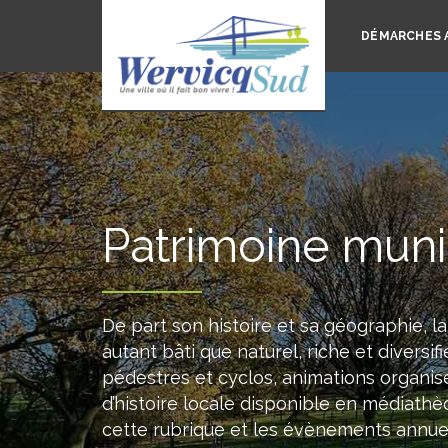
DÉMARCHES 
Patrimoine muni
De part son histoire et sa géographie, la
autant bâti que naturel, riche et divers
pédestres et cyclos, animations organis
d’histoire locale disponible en médiathèq
cette rubrique et les évènements annu