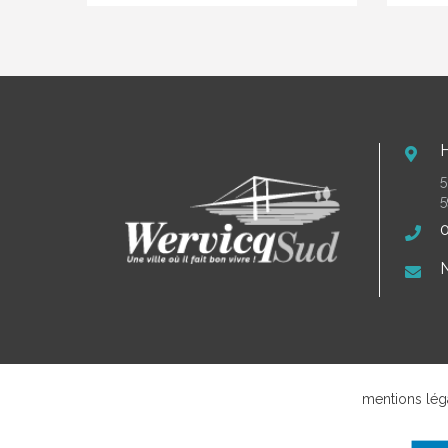
5
5
0
N
mentions lég