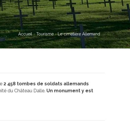
Accueil
-
Tourisme
-
Le cimetière Allemand
te
2 458 tombes de soldats allemands
ité du Château Dalle.
Un monument y est