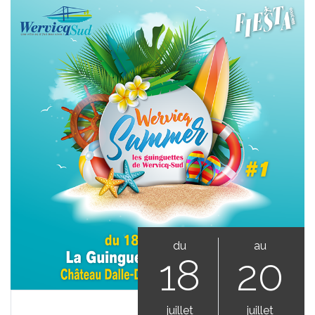
du
au
18
20
juillet
juillet