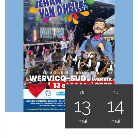
du
au
13
14
mai
mai