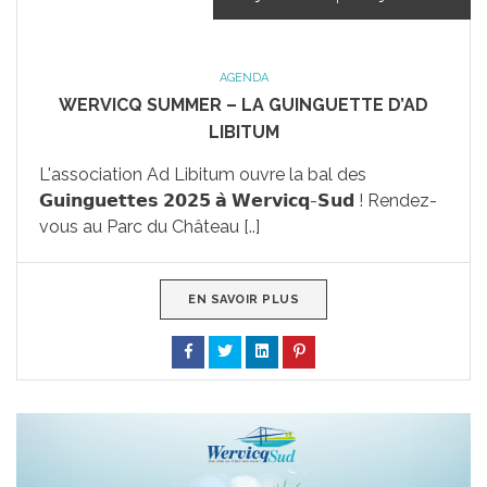
AGENDA
WERVICQ SUMMER – LA GUINGUETTE D’AD
LIBITUM
L'association Ad Libitum ouvre la bal des
𝗚𝘂𝗶𝗻𝗴𝘂𝗲𝘁𝘁𝗲𝘀 𝟮𝟬𝟮𝟱 𝗮̀ 𝗪𝗲𝗿𝘃𝗶𝗰𝗾-𝗦𝘂𝗱 ! Rendez-
vous au Parc du Château [..]
EN SAVOIR PLUS