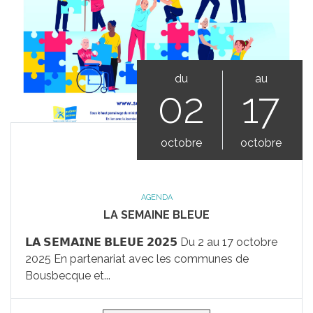
du
au
02
17
octobre
octobre
AGENDA
LA SEMAINE BLEUE
𝗟𝗔 𝗦𝗘𝗠𝗔𝗜𝗡𝗘 𝗕𝗟𝗘𝗨𝗘 𝟮𝟬𝟮𝟱 Du 2 au 17 octobre
2025 En partenariat avec les communes de
Bousbecque et...