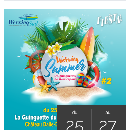
du
au
25
27