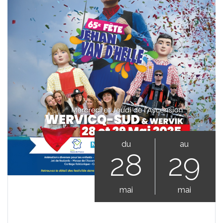
du
au
28
29
mai
mai