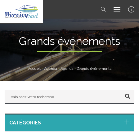
toggle 
Grands événements
Accueil
-
Agenda
-
Agenda
-
Grands événements
CATÉGORIES