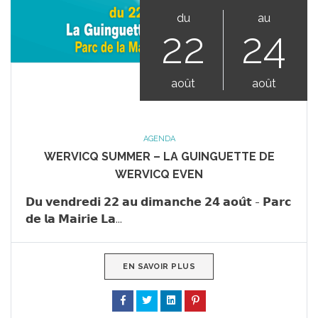
du
au
22
24
août
août
AGENDA
WERVICQ SUMMER – LA GUINGUETTE DE
WERVICQ EVEN
𝗗𝘂 𝘃𝗲𝗻𝗱𝗿𝗲𝗱𝗶 𝟮𝟮 𝗮𝘂 𝗱𝗶𝗺𝗮𝗻𝗰𝗵𝗲 𝟮𝟰 𝗮𝗼𝘂̂𝘁 - 𝗣𝗮𝗿𝗰
𝗱𝗲 𝗹𝗮 𝗠𝗮𝗶𝗿𝗶𝗲 𝗟𝗮...
EN SAVOIR PLUS