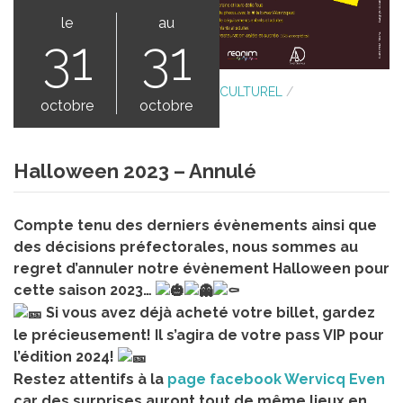
le
au
31
31
GRANDS ÉVÉNEMENTS
/
AGENDA CULTUREL
/
octobre
octobre
MANIFESTATIONS ASSOCIATIVES
Halloween 2023 – Annulé
Compte tenu des derniers évènements ainsi que
des décisions préfectorales, nous sommes au
regret d’annuler notre évènement Halloween pour
cette saison 2023…
Si vous avez déjà acheté votre billet, gardez
le précieusement! Il s’agira de votre pass VIP pour
l’édition 2024!
Restez attentifs à la
page facebook Wervicq Even
car des surprises auront tout de même lieux en