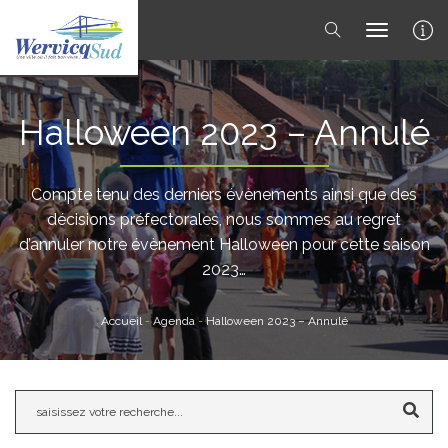
toggle 
Halloween 2023 – Annulé
Compte tenu des derniers évènements ainsi que des
décisions préfectorales, nous sommes au regret
d’annuler notre évènement Halloween pour cette saison
2023…
Accueil
-
Agenda
-
Halloween 2023 – Annulé