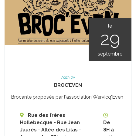
le
29
septembre
AGENDA
BROC’EVEN
Brocante proposée par l'association Wervicq'Even
Rue des frères
Hollebecque - Rue Jean
De
Jaurès - Allée des Lilas -
8H à