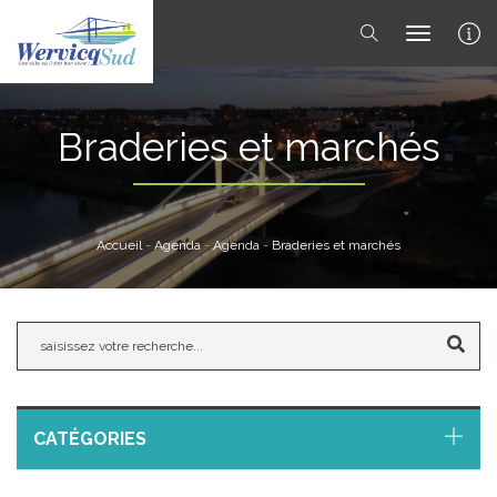
toggle 
Braderies et marchés
Accueil
-
Agenda
-
Agenda
-
Braderies et marchés
CATÉGORIES