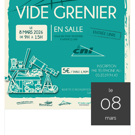
le
08
mars