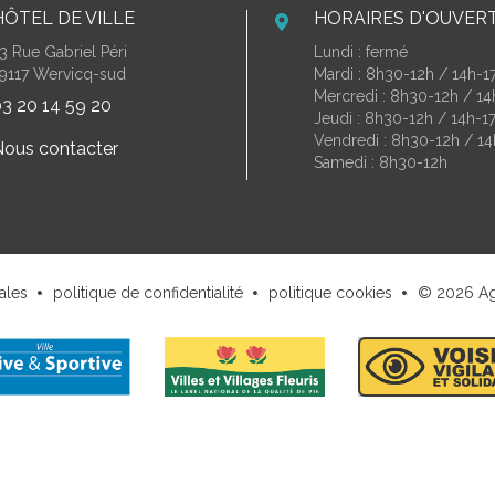
HÔTEL DE VILLE
HORAIRES D'OUVER
3 Rue Gabriel Péri
Lundi : fermé
9117 Wervicq-sud
Mardi : 8h30-12h / 14h-1
Mercredi : 8h30-12h / 1
3 20 14 59 20
Jeudi : 8h30-12h / 14h-1
Vendredi : 8h30-12h / 14
ous contacter
Samedi : 8h30-12h
ales
politique de confidentialité
politique cookies
© 2026
A
.
.
.