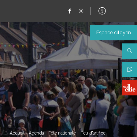
Espace citoyen
Accueil
-
Agenda
-
Fête nationale – Feu d’artifice