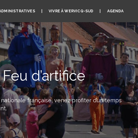
ADMINISTRATIVES
VIVRE À WERVICQ-SUD
AGENDA
Feu d’artifice
e nationale française, venez profiter d’un temps
nt.