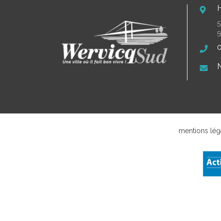
5
5
0
N
mentions lég