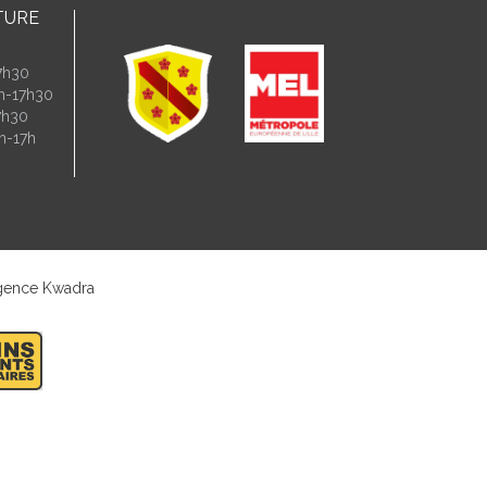
TURE
7h30
4h-17h30
7h30
h-17h
gence Kwadra