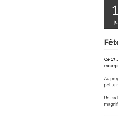
ju
Fêt
Ce 13 
except
Au prog
petite 
Un cadr
magnifi