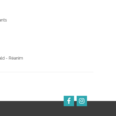
ants
ald - Réanim