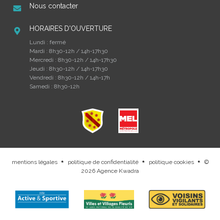
Nous contacter
HORAIRES D'OUVERTURE
Lundi : fermé
Mardi : 8h30-12h / 14h-17h30
Mercredi : 8h30-12h / 14h-17h30
Jeudi : 8h30-12h / 14h-17h30
Vendredi : 8h30-12h / 14h-17h
Samedi : 8h30-12h
mentions légales
politique de confidentialité
politique cookies
©
.
.
.
2026
Agence Kwadra