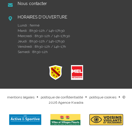
Nous contacter
HORAIRES D'OUVERTURE
Lundi : fermé
Mardi : 8h30-12h / 14h-17h30
Mercredi : 8h30-12h / 14h-17h30
Jeudi : 8h30-12h / 14h-17h30
Vendredi : 8h30-12h / 14h-17h
Samedi : 8h30-12h
mentions légales
politique de confidentialité
politique cookies
©
.
.
.
2026
Agence Kwadra