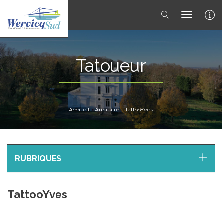
toggle 
Tatoueur
Accueil
-
Annuaire
-
TattooYves
RUBRIQUES
TattooYves