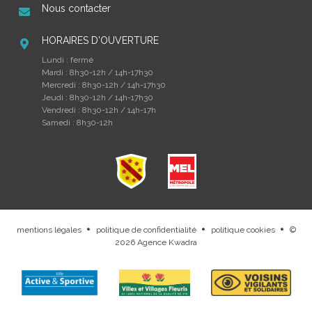
Nous contacter
HORAIRES D'OUVERTURE
Lundi : fermé
Mardi : 8h30-12h / 14h-17h30
Mercredi : 8h30-12h / 14h-17h30
Jeudi : 8h30-12h / 14h-17h30
Vendredi : 8h30-12h / 14h-17h
Samedi : 8h30-12h
mentions légales
politique de confidentialité
politique cookies
©
.
.
.
2026
Agence Kwadra