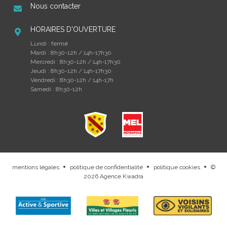
Nous contacter
HORAIRES D'OUVERTURE
Lundi : fermé
Mardi : 8h30-12h / 14h-17h30
Mercredi : 8h30-12h / 14h-17h30
Jeudi : 8h30-12h / 14h-17h30
Vendredi : 8h30-12h / 14h-17h
Samedi : 8h30-12h
mentions légales
politique de confidentialité
politique cookies
©
.
.
.
2026
Agence Kwadra