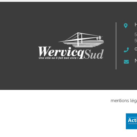
5
5
0
N
mentions lég