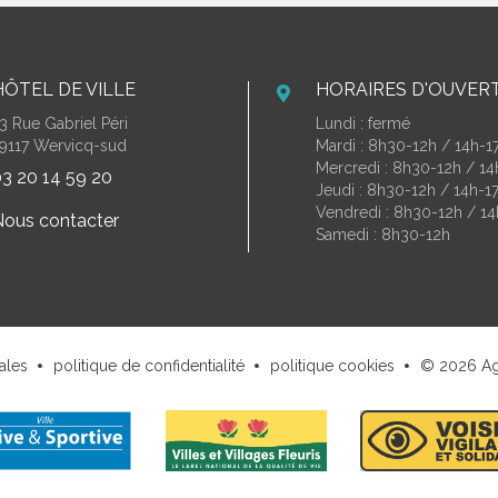
HÔTEL DE VILLE
HORAIRES D'OUVER
3 Rue Gabriel Péri
Lundi : fermé
9117 Wervicq-sud
Mardi : 8h30-12h / 14h-1
Mercredi : 8h30-12h / 1
3 20 14 59 20
Jeudi : 8h30-12h / 14h-1
Vendredi : 8h30-12h / 14
ous contacter
Samedi : 8h30-12h
ales
politique de confidentialité
politique cookies
© 2026
A
.
.
.