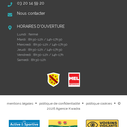
03 20 14 59 20
Nous contacter
HORAIRES D'OUVERTURE
Lundi : fermé
Mardi : 8h30-12h / 14h-17h30
Mercredi : 8h30-12h / 14h-17h30
Jeudi : 8h30-12h / 14h-17h30
Vendredi : 8h30-12h / 14h-17h
Samedi : 8h30-12h
mentions légales
politique de confidentialité
politique cookies
©
.
.
.
2026
Agence Kwadra