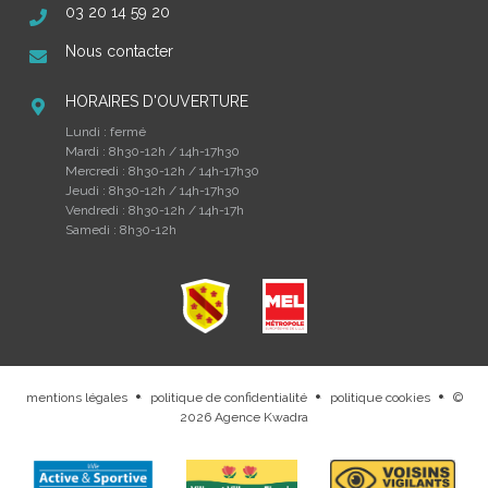
03 20 14 59 20
Nous contacter
HORAIRES D'OUVERTURE
Lundi : fermé
Mardi : 8h30-12h / 14h-17h30
Mercredi : 8h30-12h / 14h-17h30
Jeudi : 8h30-12h / 14h-17h30
Vendredi : 8h30-12h / 14h-17h
Samedi : 8h30-12h
mentions légales
politique de confidentialité
politique cookies
©
.
.
.
2026
Agence Kwadra