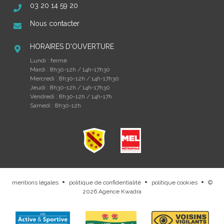
03 20 14 59 20
Nous contacter
HORAIRES D'OUVERTURE
Lundi : fermé
Mardi : 8h30-12h / 14h-17h30
Mercredi : 8h30-12h / 14h-17h30
Jeudi : 8h30-12h / 14h-17h30
Vendredi : 8h30-12h / 14h-17h
Samedi : 8h30-12h
mentions légales
politique de confidentialité
politique cookies
©
.
.
.
2026
Agence Kwadra