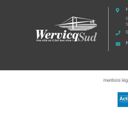
5
5
0
N
mentions lég