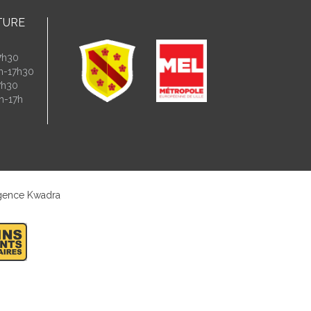
TURE
7h30
4h-17h30
7h30
h-17h
gence Kwadra