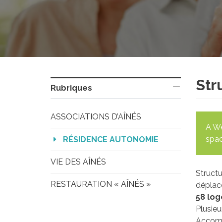
Str
Rubriques
ASSOCIATIONS D’AÎNÉS
A We
spac
RÉSIDENCE AUTONOMIE
VIE DES AÎNÉS
Structu
RESTAURATION « AÎNÉS »
déplac
58 lo
Plusie
Accomp