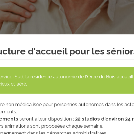
ucture d'accueil pour les sénior
rvicq-Sud, la résidence autonomie de l'Orée du Bois accueill
ieux et aéré.
re non médicalisée pour personnes autonomes dans les actes
ements.
gements
seront à leur disposition :
32 studios d'environ 34 
urs animations sont proposées chaque semaine.
agnement dans les démarches administratives.