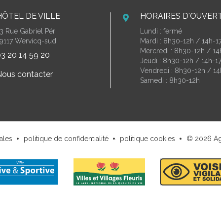
HÔTEL DE VILLE
HORAIRES D'OUVER
3 Rue Gabriel Péri
Lundi : fermé
9117 Wervicq-sud
Mardi : 8h30-12h / 14h-1
Mercredi : 8h30-12h / 1
3 20 14 59 20
Jeudi : 8h30-12h / 14h-1
Vendredi : 8h30-12h / 14
ous contacter
Samedi : 8h30-12h
ales
politique de confidentialité
politique cookies
© 2026
A
.
.
.