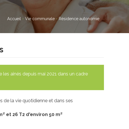
Accueil
-
Vie communale
-
Résidence autonomie
s
e les aînés depuis mai 2021 dans un cadre
 de la vie quotidienne et dans ses
m² et 26 T2 d'environ 50 m²