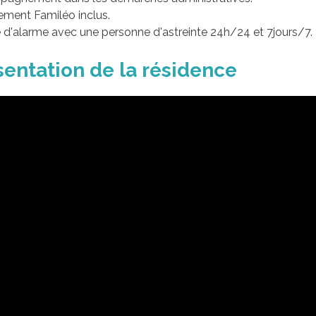
ment Familéo inclus.
 d'alarme avec une personne d'astreinte 24h/24 et 7jours/7.
sentation de la résidence