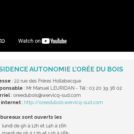
SIDENCE AUTONOMIE L’ORÉE DU BOIS
esse
: 22 rue des Frères Hollebecque
ponsable
: Mr Manuel LEURIDAN - Tél : 03 20 39 36 02
riel
: oreedubois@wervicq-sud.com
 internet
:
http://oreedubois.wervicq-sud.com
 bureaux sont ouverts les
lundi de 9h à 12h et 14h à 16h
mardi de 9h à 12h et 14h à 16h