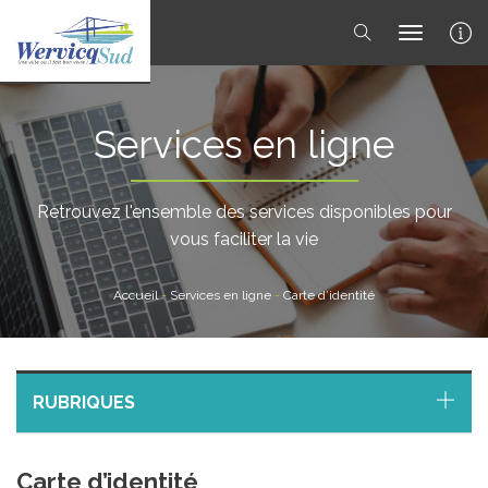
toggle 
Services en ligne
Retrouvez l'ensemble des services disponibles pour
vous faciliter la vie
Accueil
-
Services en ligne
-
Carte d’identité
RUBRIQUES
Carte d’identité