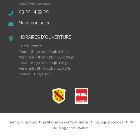
59117 Wervicq-sud
03 20 14 59 20
Nous contacter
HORAIRES D'OUVERTURE
Lundi : fermé
Mardi : 8h30-12h / 14h-17h30
Mercredi : 8h30-12h / 14h-17h30
Jeudi : 8h30-12h / 14h-17h30
Vendredi : 8h30-12h / 14h-17h
Samedi : 8h30-12h
mentions légales
politique de confidentialité
politique cookies
©
.
.
.
2026
Agence Kwadra