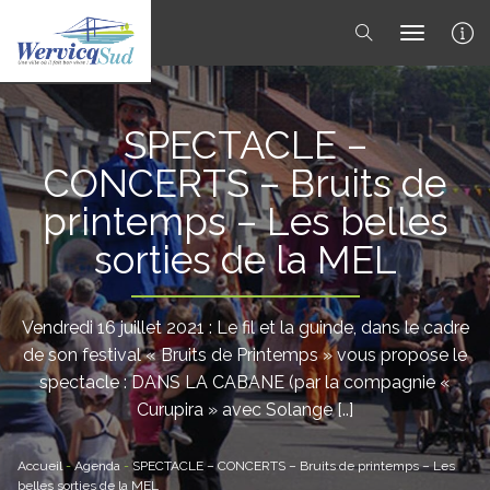
toggle 
SPECTACLE –
CONCERTS – Bruits de
printemps – Les belles
sorties de la MEL
Vendredi 16 juillet 2021 : Le fil et la guinde, dans le cadre
de son festival « Bruits de Printemps » vous propose le
spectacle : DANS LA CABANE (par la compagnie «
Curupira » avec Solange [..]
Accueil
-
Agenda
-
SPECTACLE – CONCERTS – Bruits de printemps – Les
belles sorties de la MEL