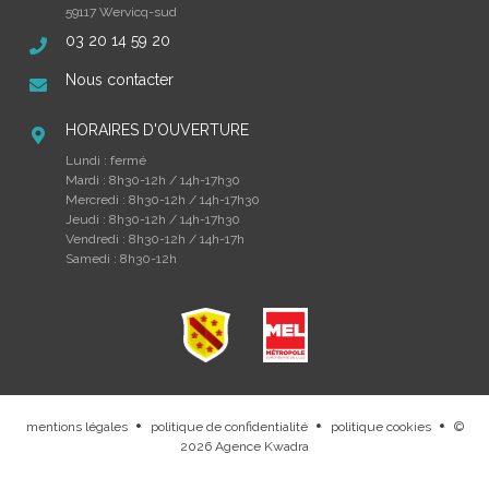
59117 Wervicq-sud
03 20 14 59 20
Nous contacter
HORAIRES D'OUVERTURE
Lundi : fermé
Mardi : 8h30-12h / 14h-17h30
Mercredi : 8h30-12h / 14h-17h30
Jeudi : 8h30-12h / 14h-17h30
Vendredi : 8h30-12h / 14h-17h
Samedi : 8h30-12h
mentions légales
politique de confidentialité
politique cookies
©
.
.
.
2026
Agence Kwadra