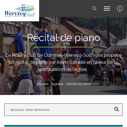
toggle 
Récital de piano
Le Rotary club de Comines-Wervicq-Sud vous propose
un récital de piano par Kévin Saitoski en faveur de la
restauration de l'église.
Accueil
-
Agenda
-
Récital de piano