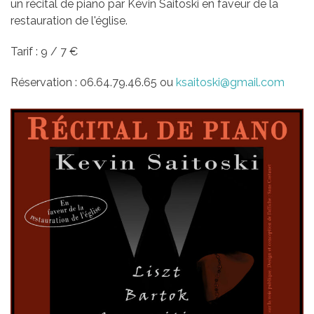
un récital de piano par Kévin Saitoski en faveur de la
restauration de l'église.
Tarif : 9 / 7 €
Réservation : 06.64.79.46.65 ou
ksaitoski@gmail.com