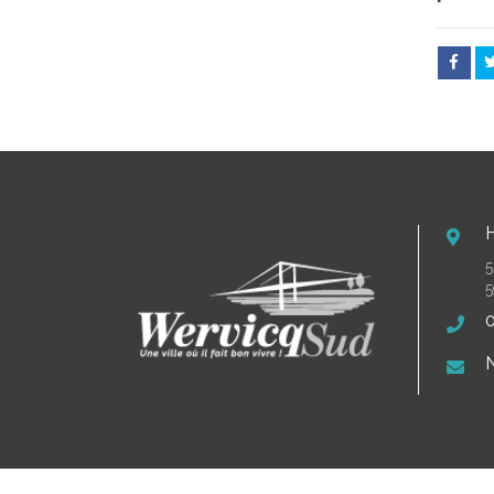
5
5
0
N