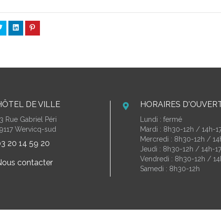
HÔTEL DE VILLE
HORAIRES D'OUVER
3 Rue Gabriel Péri
Lundi : fermé
9117 Wervicq-sud
Mardi : 8h30-12h / 14h-1
Mercredi : 8h30-12h / 1
3 20 14 59 20
Jeudi : 8h30-12h / 14h-1
Vendredi : 8h30-12h / 14
ous contacter
Samedi : 8h30-12h