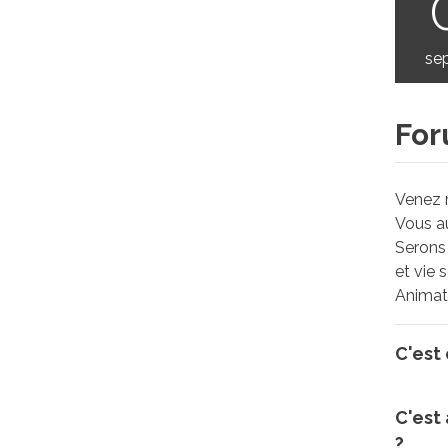
se
For
Venez r
Vous au
Serons 
et vie sc
Animati
C'est 
C'est
?