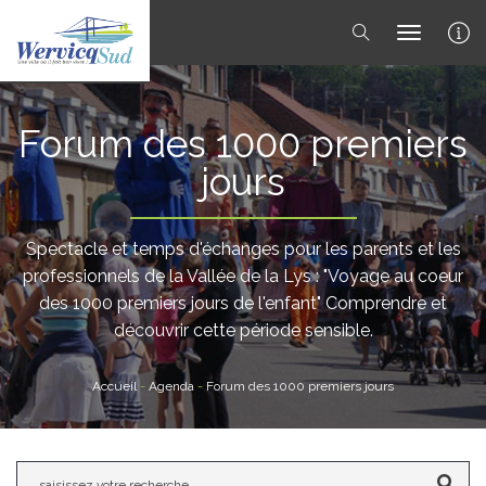
toggle 
Forum des 1000 premiers
jours
Spectacle et temps d'échanges pour les parents et les
professionnels de la Vallée de la Lys : "Voyage au coeur
des 1000 premiers jours de l'enfant" Comprendre et
découvrir cette période sensible.
Accueil
-
Agenda
-
Forum des 1000 premiers jours