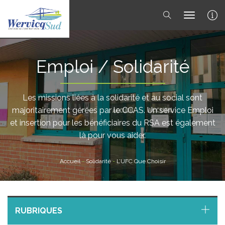
toggle 
Emploi / Solidarité
Les missions liées à la solidarité et au social sont
majoritairement gérées par le CCAS. Un service Emploi
et insertion pour les bénéficiaires du RSA est également
là pour vous aider.
Accueil
-
Solidarité
-
L’UFC Que Choisir
RUBRIQUES