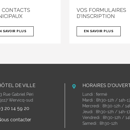
 CONTACTS
VOS FORMULAIRES
ICIPAUX
D'INSCRIPTION
N SAVOIR PLUS
EN SAVOIR PLUS
HÔTEL DE VILLE
HORAIRES D'OUVER
3 Rue Gabriel Péri
Lundi : fermé
9117 Wervicq-sud
Mardi : 8h30-12h / 14h-1
Mercredi : 8h30-12h / 1
3 20 14 59 20
Jeudi : 8h30-12h / 14h-1
Vendredi : 8h30-12h / 14
ous contacter
Samedi : 8h30-12h