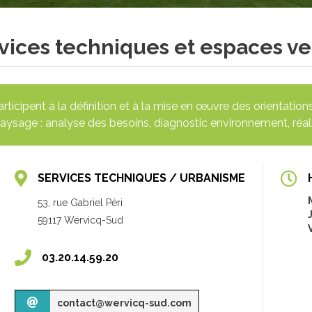
vices techniques et espaces ve
participent à la définition et à la mise en œuvre des orientatio
aysage : analyse des besoins, diagnostic environnement, réali
SERVICES TECHNIQUES / URBANISME
53, rue Gabriel Péri
59117 Wervicq-Sud
03.20.14.59.20
contact@wervicq-sud.com