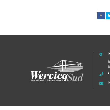
5
5
0
N