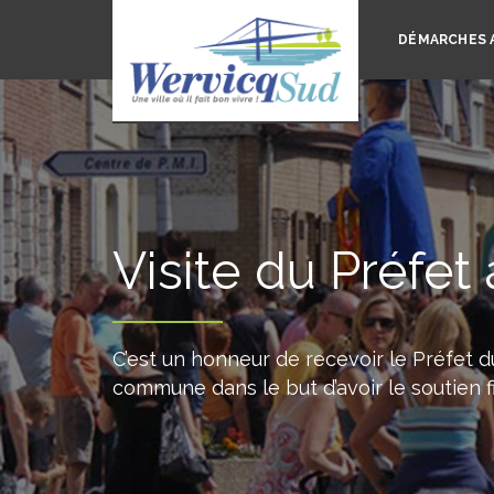
DÉMARCHES 
Visite du Préfe
C’est un honneur de recevoir le Préfet 
commune dans le but d’avoir le soutien fi