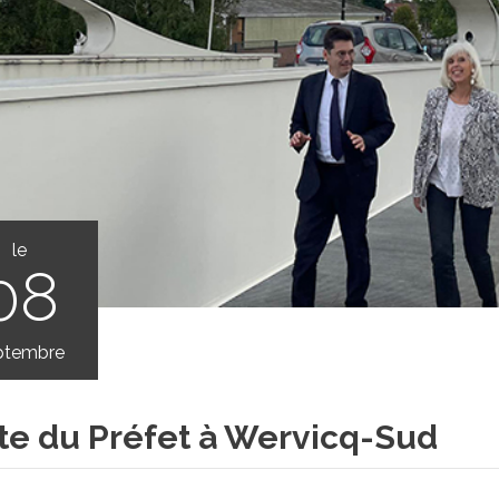
le
08
ptembre
ite du Préfet à Wervicq-Sud