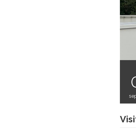
se
Vis