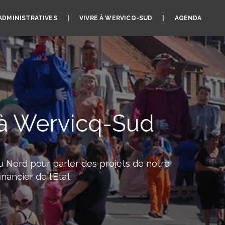
ADMINISTRATIVES
VIVRE À WERVICQ-SUD
AGENDA
t à Wervicq-Sud
du Nord pour parler des projets de notre
nancier de l’Etat