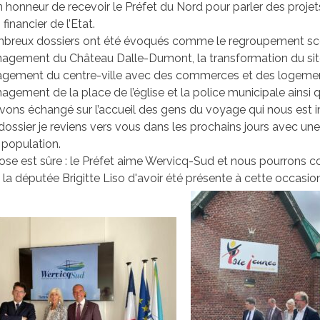
n honneur de recevoir le Préfet du Nord pour parler des proje
financier de l’Etat.
reux dossiers ont été évoqués comme le regroupement scolai
gement du Château Dalle-Dumont, la transformation du site 
agement du centre-ville avec des commerces et des logements
gement de la place de l’église et la police municipale ainsi q
ons échangé sur l’accueil des gens du voyage qui nous est imp
dossier je reviens vers vous dans les prochains jours avec un
 population.
se est sûre : le Préfet aime Wervicq-Sud et nous pourrons c
 la députée Brigitte Liso d'avoir été présente à cette occasion