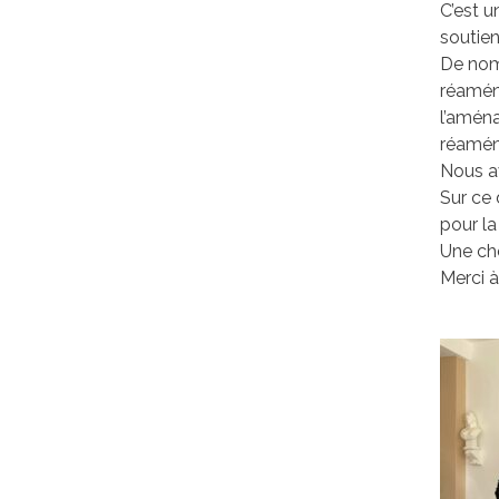
C’est u
soutien 
De nomb
réaména
l’amén
réaména
Nous av
Sur ce 
pour la
Une cho
Merci à