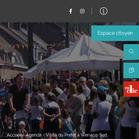
Espace citoyen
Accueil
-
Agenda
-
Visite du Préfet à Wervicq-Sud